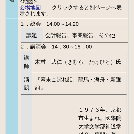
<地図>
会場地図
クリックすると別ページへ表
示されます。
１．総会 14:00～14:20
議題
会計報告、事業報告、その他
２．講演会 14：30～16：00
講
木村 武仁（きむら たけひと）氏
師
演
『幕末こぼれ話、⿓⾺・海⾈・新選
題
組』
１９７３年、京都
市生まれ。國學院
大学文学部神道学