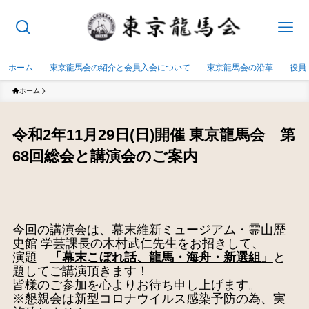
ホーム
東京龍馬会の紹介と会員入会について
東京龍馬会の沿革
役員
ホーム
令和2年11月29日(日)開催 東京龍馬会 第
68回総会と講演会のご案内
今回の講演会は、幕末維新ミュージアム・霊山歴
史館 学芸課長の木村武仁先生をお招きして、
演題
「幕末こぼれ話、⿓⾺・海⾈・新選組」
と
題してご講演頂きます！
皆様のご参加を心よりお待ち申し上げます。
※懇親会は新型コロナウイルス感染予防の為、実