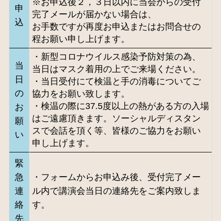
※お申込後２，３日以内に当会からの受付
申
完了メールが届かない場合は、
込
お手数ですが再度お申込またはお問合せの
程お願い申し上げます。
・新型コロナウイルス感染予防対策の為、
当
当日はマスク着用の上でご来場ください。
日
・当日受付にて検温と手の消毒についてご
の
協力をお願い致します。
・検温の際に37.5度以上の熱がある方の入場
お
はご遠慮頂きます。ソーシャルディスタン
願
スで会話を頂く等、皆様のご協力をお願い
い
申し上げます。
緊
急
・フォームからお申込み後、受付完了メー
連
ル内で講演会当日の連絡先をご案内致しま
絡
す。
先