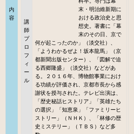
科卒。専門は幕
末・明治維新期に
内
おける政治史と思
容
講
想史。著書に「幕
師
末のその日、京で
プ
何が起こったのか」（淡交社）、
ロ
「ようわかるぜよ！坂本龍馬」（京
フ
都新聞出版センター）、「図解で迫
ィ
る西郷隆盛」（淡交社）などがあ
ー
る。２０１６年、博物館事業におけ
ル
る功績が評価され、京都市長から感
謝状を授与された。テレビ出演は、
「歴史秘話ヒストリア」「英雄たち
の選択」「知恵泉」「ファミリーヒ
ストリー」（ＮＨＫ）、「林修の歴
史ミステリー」（ＴＢＳ）など多