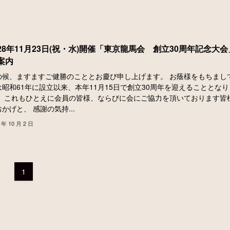
28年11月23日(祝・水)開催「東京龍馬会 創立30周年記念大会
案内
の候、ますますご健勝のこととお慶び申し上げます。 お蔭様をもちまし
昭和61年に設立以来、本年11月15日で創立30周年を迎えることとなり
。 これもひとえに会員の皆様、ならびに会にご協力を頂いております皆
かげと、 感謝の気持...
 年 10 月 2 日
1