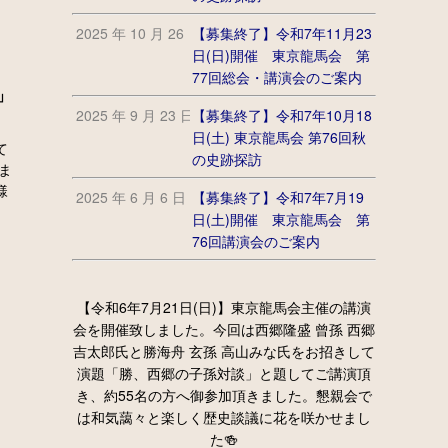
2025 年 10 月 26 日
【募集終了】令和7年11月23
日(日)開催 東京龍馬会 第
77回総会・講演会のご案内
」
2025 年 9 月 23 日
【募集終了】令和7年10月18
日(土) 東京龍馬会 第76回秋
て
の史跡探訪
ま
様
2025 年 6 月 6 日
【募集終了】令和7年7月19
日(土)開催 東京龍馬会 第
76回講演会のご案内
【令和6年7月21日(日)】東京龍馬会主催の講演
会を開催致しました。今回は西郷隆盛 曾孫 西郷
吉太郎氏と勝海舟 玄孫 高山みな氏をお招きして
演題「勝、西郷の子孫対談」と題してご講演頂
き、約55名の方へ御参加頂きました。懇親会で
は和気藹々と楽しく歴史談議に花を咲かせまし
た🍻