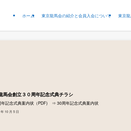
ホーム
東京龍馬会の紹介と会員入会について
東京龍
龍馬会創立３０周年記念式典チラシ
年記念式典案内状（PDF) ⇒ 30周年記念式典案内状
 年 10 月 5 日