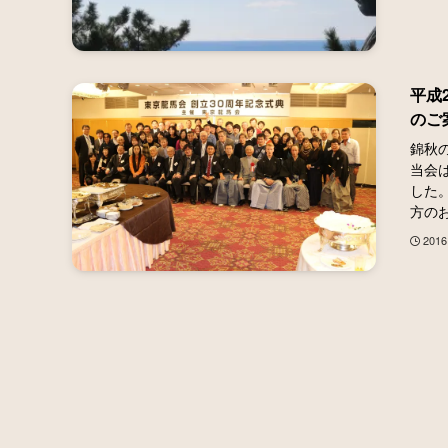
平成
のご
錦秋
当会は
した
方のお
2016