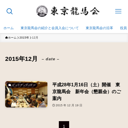
ホーム
東京龍馬会の紹介と会員入会について
東京龍馬会の沿革
役員
ホーム
2015年
12月
2015年12月
– date –
平成28年1月16日（土）開催 東
ピックアップバナー
京龍馬会 新年会（懇親会）のご
案内
2015 年 12 月 19 日
1