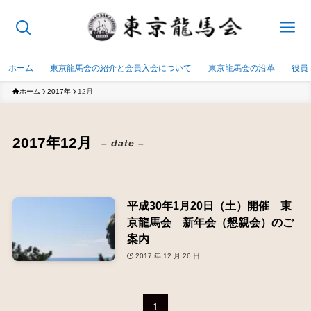
ホーム
東京龍馬会の紹介と会員入会について
東京龍馬会の沿革
役員
ホーム
2017年
12月
2017年12月
– date –
平成30年1月20日（土）開催 東
京龍馬会 新年会（懇親会）のご
案内
2017 年 12 月 26 日
1