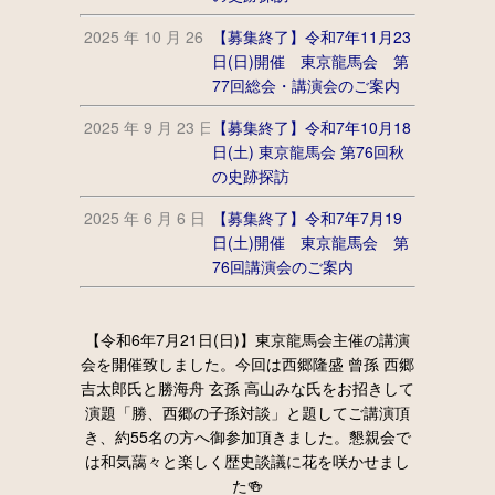
2025 年 10 月 26 日
【募集終了】令和7年11月23
日(日)開催 東京龍馬会 第
77回総会・講演会のご案内
2025 年 9 月 23 日
【募集終了】令和7年10月18
日(土) 東京龍馬会 第76回秋
の史跡探訪
2025 年 6 月 6 日
【募集終了】令和7年7月19
日(土)開催 東京龍馬会 第
76回講演会のご案内
【令和6年7月21日(日)】東京龍馬会主催の講演
会を開催致しました。今回は西郷隆盛 曾孫 西郷
吉太郎氏と勝海舟 玄孫 高山みな氏をお招きして
演題「勝、西郷の子孫対談」と題してご講演頂
き、約55名の方へ御参加頂きました。懇親会で
は和気藹々と楽しく歴史談議に花を咲かせまし
た🍻