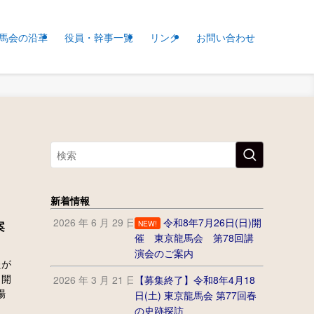
馬会の沿革
役員・幹事一覧
リンク
お問い合わせ
新着情報
2026 年 6 月 29 日
令和8年7月26日(日)開
案
NEW!
催 東京龍馬会 第78回講
演会のご案内
たが
り開
2026 年 3 月 21 日
【募集終了】令和8年4月18
場
日(土) 東京龍馬会 第77回春
の史跡探訪