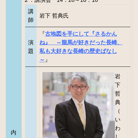
講
岩下 哲典氏
師
『
古地図を手にして『さるかん
演
ね』 ～龍馬が好きだった長崎、
題
私も大好きな長崎の歴史ばなし
～
』
岩
下
哲
典
（
い
わ
内
し