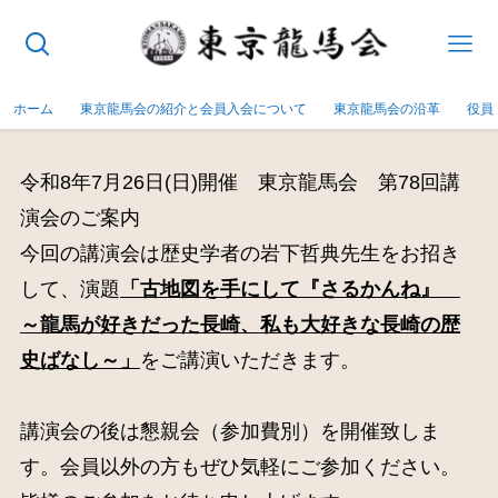
ホーム
東京龍馬会の紹介と会員入会について
東京龍馬会の沿革
役員
令和8年7月26日(日)開催 東京龍馬会 第78回講
演会のご案内
今回の講演会は歴史学者の岩下哲典先生
をお招き
して、
演題
「古地図を手にして『さるかんね』
～龍馬が好きだった長崎、私も大好きな長崎の歴
史ばなし～」
をご講演いただきます。
講演会の後は懇親会（参加費別）を開催致しま
す。会員以外の方もぜひ気軽にご参加ください。