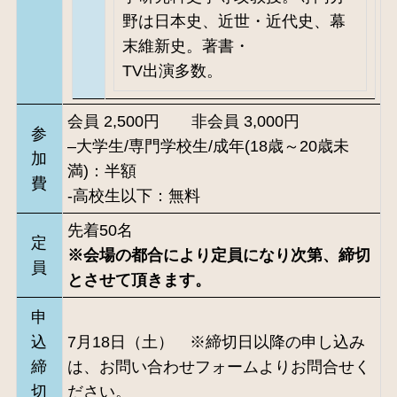
野は日本史、近世・近代史、幕
末維新史。著書・
TV出演多数。
会員 2,500円 非会員 3,000円
参
–
大学生/専門学校生/成年(18歳～20歳未
加
満)：半額
費
-高校生以下：無料
先着50名
定
※会場の都合により定員になり次第、締切
員
とさせて頂きます。
申
込
7月18日（土） ※締切日以降の申し込み
締
は、お問い合わせフォームよりお問合せく
切
ださい。