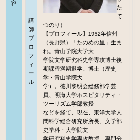
容
た
て
講
つのり）
師
【プロフィール】1962年信州
プ
（長野県）「たのめの里」生ま
ロ
れ。青山学院大学大
フ
学院文学研究科史学専攻博士後
ィ
期課程満期退学。博士（歴史
ー
学・青山学院大
ル
学）。徳川黎明会総務部学芸
員、明海大学ホスピタリティ・
ツーリズム学部教授
などを経て、現在、東洋大学人
間科学総合研究所所長、文学部
史学科・大学院文
学研究科史学専攻教授。専門分