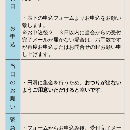
日
・表下の申込フォームよりお申込をお願い
致します。
お
※お申込後２，３日以内に当会からの受付
申
完了メールが届かない場合は、お手数です
込
が再度お申込またはお問合せの程お願い申
し上げます。
当
日
の
・円滑に集金を行うため、
おつりが出ない
ようご用意いただけると幸いです
。
お
願
い
緊
急
・フォームからお申込み後、受付完了メー