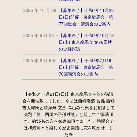
2025 年 10 月 26 日
【募集終了】令和7年11月23
日(日)開催 東京龍馬会 第
77回総会・講演会のご案内
2025 年 9 月 23 日
【募集終了】令和7年10月18
日(土) 東京龍馬会 第76回秋
の史跡探訪
2025 年 6 月 6 日
【募集終了】令和7年7月19
日(土)開催 東京龍馬会 第
76回講演会のご案内
【令和6年7月21日(日)】東京龍馬会主催の講演
会を開催致しました。今回は西郷隆盛 曾孫 西郷
吉太郎氏と勝海舟 玄孫 高山みな氏をお招きして
演題「勝、西郷の子孫対談」と題してご講演頂
き、約55名の方へ御参加頂きました。懇親会で
は和気藹々と楽しく歴史談議に花を咲かせまし
た🍻