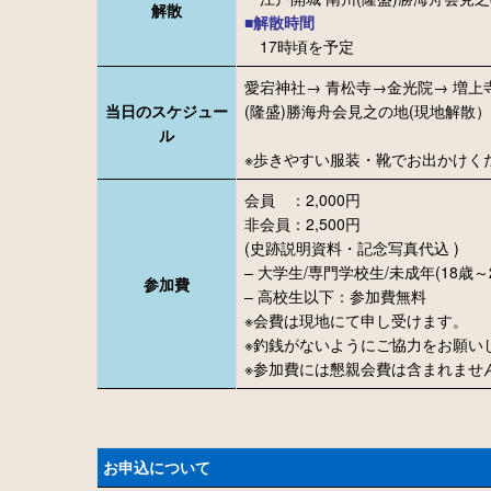
解散
■解散時間
17時頃を予定
愛宕神社→ 青松寺→金光院
→ 増上
当日のスケジュー
(隆盛)勝海舟会見之の地(現地解散）
ル
※歩きやすい服装・靴でお出かけく
会員 ：2,000円
非会員：2,500円
(史跡説明資料・記念写真代込 )
– 大学生/専門学校生/未成年(18歳
参加費
– 高校生以下：参加費無料
※会費は現地にて申し受けます。
※釣銭がないようにご協力をお願い
※参加費には懇親会費は含まれませ
お申込について