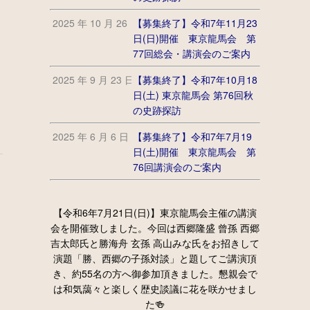
2025 年 10 月 26 日
【募集終了】令和7年11月23
日(日)開催 東京龍馬会 第
77回総会・講演会のご案内
2025 年 9 月 23 日
【募集終了】令和7年10月18
日(土) 東京龍馬会 第76回秋
の史跡探訪
2025 年 6 月 6 日
【募集終了】令和7年7月19
日(土)開催 東京龍馬会 第
76回講演会のご案内
【令和6年7月21日(日)】東京龍馬会主催の講演
会を開催致しました。今回は西郷隆盛 曾孫 西郷
吉太郎氏と勝海舟 玄孫 高山みな氏をお招きして
演題「勝、西郷の子孫対談」と題してご講演頂
き、約55名の方へ御参加頂きました。懇親会で
は和気藹々と楽しく歴史談議に花を咲かせまし
た🍻