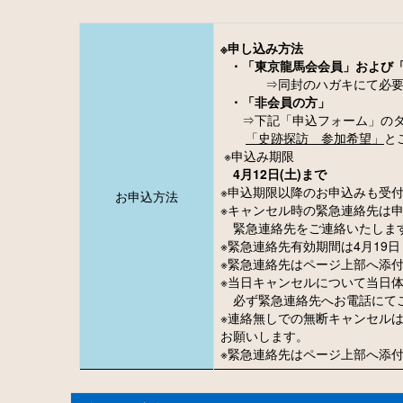
※申し込み方法
・「東京龍馬会会員」および
⇒同封のハガキにて必要
・「非会員の方」
⇒下記「申込フォーム」のタ
「史跡探訪 参加希望」
と
※申込み期限
4月12
日(土)まで
※申込期限以降のお申込みも受
お申込方法
※キャンセル時の緊急連絡先は
緊急連絡先をご連絡いたしま
※緊急連絡先有効期間は4月19
※緊急連絡先はページ上部へ添
※当日キャンセルについて当日
必ず緊急連絡先へお電話にて
※連絡無しでの無断キャンセル
お願いします。
※緊急連絡先はページ上部へ添