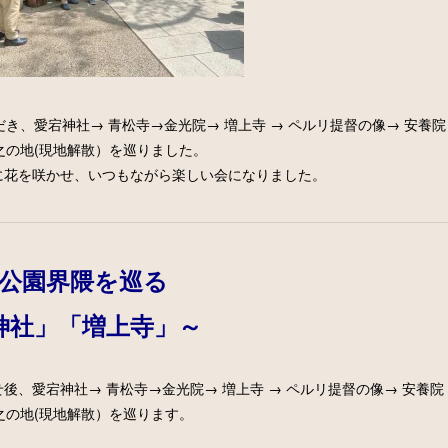
だき、
愛宕神社→ 青松寺→金光院
→ 増上寺 → ペルリ提督の像→ 安養院
見之の地(現地解散）を
巡りました。
に花を咲かせ、いつもながら楽しい会になりました。
公園界隈を巡る
神社」「増上寺」～
後、愛宕神社→ 青松寺→金光院
→ 増上寺 → ペルリ提督の像→ 安養院
見之の地(現地解散）
を巡ります。