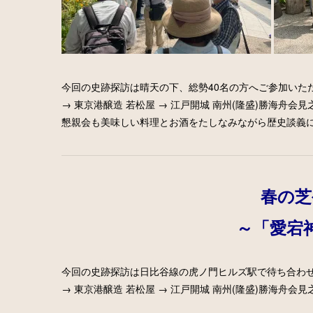
今回の史跡探訪は晴天の下、総勢40名の方へご参加いた
→ 東京港醸造 若松屋 → 江戸開城 南州(隆盛)勝海舟会
懇親会も美味しい料理とお酒をたしなみながら歴史談義
春の芝
～「愛宕
今回の史跡探訪は日比谷線の虎ノ門ヒルズ駅で待ち合わせ
→ 東京港醸造 若松屋 → 江戸開城 南州(隆盛)勝海舟会