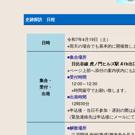
史跡探訪 日程
令和7年4月19日（土）
日時
※雨天の場合でも基本的に開催致し
■集合場所
日比谷線 虎ノ門ヒルズ駅 A1b出口
※ページ上部へ添付の案内状内にも
■受付時間
集合・
12:00～12:30
受付・
※時間厳守でお願い致します。
出発
■出発時間
12時30分
※申込後・当日不参加・遅刻の際は
（緊急連絡先は申込後にメールにて
■解散場所
江戸開城 南州(隆盛)勝海舟会見