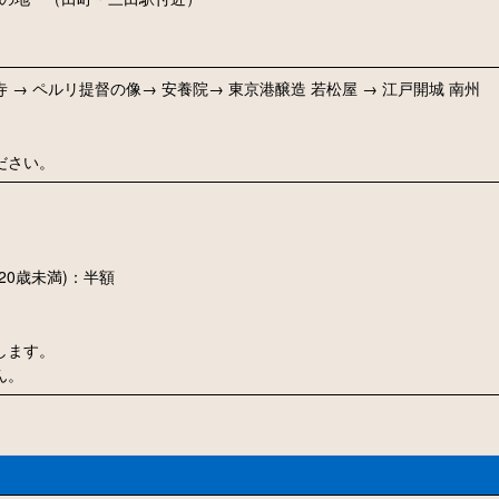
寺 → ペルリ提督の像→ 安養院
→ 東京港醸造 若松屋 → 江戸開城 南州
ださい。
～20歳未満)：半額
します。
ん。