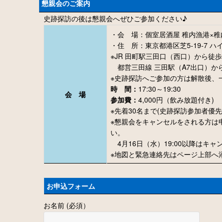
懇親会のご案内
史跡探訪の後は懇親会へぜひご参加ください♪
・会 場：
個室居酒屋 稚内漁港×稚
・住 所：
東京都港区芝5-19-7 ハ
※JR 田町駅三田口（西口）から徒
都営三田線 三田駅（A7出口）か
※史跡探訪へご参加の方は解散後、
時 間：
17:30～19:30
会 場
参加費：
4,000円（飲み放題付き)
※先着30名まで(史跡探訪参加者優先
※懇親会をキャンセルをされる方は
い。
4月16日（水）19:00以降はキ
※地図と緊急連絡先はページ上部へ添
お申込フォーム
お名前 (必須）