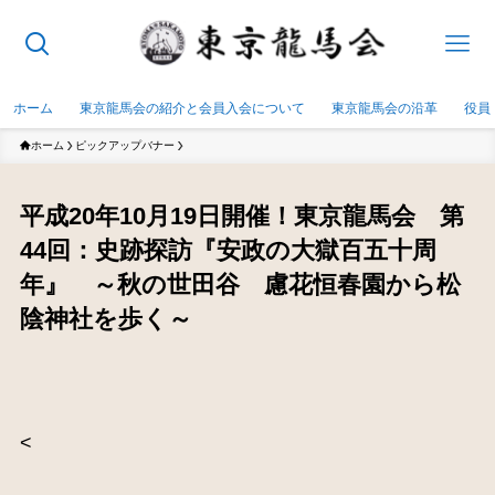
ホーム
東京龍馬会の紹介と会員入会について
東京龍馬会の沿革
役員
ホーム
ピックアップバナー
平成20年10月19日開催！東京龍馬会 第
44回：史跡探訪『安政の大獄百五十周
年』 ～秋の世田谷 慮花恒春園から松
陰神社を歩く～
<