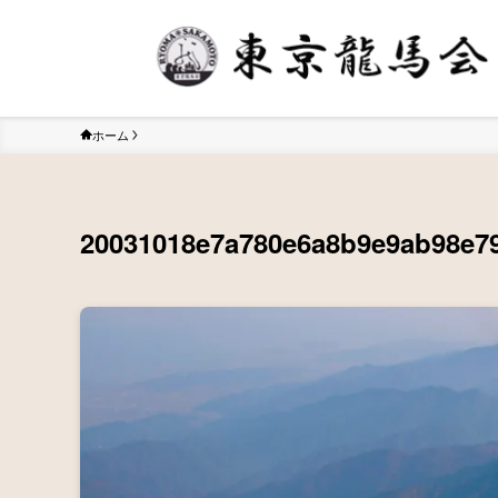
ホーム
20031018e7a780e6a8b9e9ab98e79