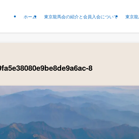
ホーム
東京龍馬会の紹介と会員入会について
東京龍
fa5e38080e9be8de9a6ac-8