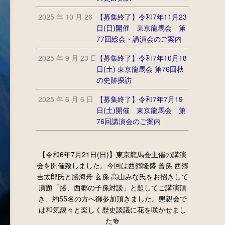
2025 年 10 月 26 日
【募集終了】令和7年11月23
日(日)開催 東京龍馬会 第
77回総会・講演会のご案内
2025 年 9 月 23 日
【募集終了】令和7年10月18
日(土) 東京龍馬会 第76回秋
の史跡探訪
2025 年 6 月 6 日
【募集終了】令和7年7月19
日(土)開催 東京龍馬会 第
76回講演会のご案内
【令和6年7月21日(日)】東京龍馬会主催の講演
会を開催致しました。今回は西郷隆盛 曾孫 西郷
吉太郎氏と勝海舟 玄孫 高山みな氏をお招きして
演題「勝、西郷の子孫対談」と題してご講演頂
き、約55名の方へ御参加頂きました。懇親会で
は和気藹々と楽しく歴史談議に花を咲かせまし
た🍻