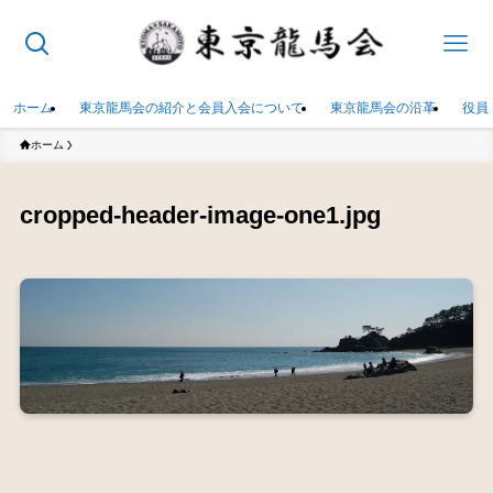
ホーム
東京龍馬会の紹介と会員入会について
東京龍馬会の沿革
役員
ホーム
cropped-header-image-one1.jpg